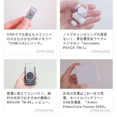
USB-Cでも使えちゃうソニー
ノイズキャンセリングの真逆
の小さな小さなUSBメモリー
をいく。骨伝導完全ワイヤレ
『USM-CA1シリーズ』
スイヤホン『earsopen
PEACE TW-1』
2019年1月3日
2020年2月3日
普通に使えてコンパクト。旅
出先の充電はこれ一台で完
行や出先でおすすめの髭剃り
璧。モバイルバッテリー＋
BRAUN『M-90』レビュー。
USB充電器 『Anker
PowerCore Fusion 5000』
2019年9月19日
2019年4月24日