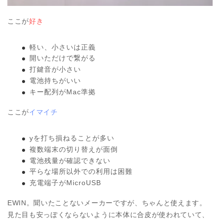
ここが
好き
軽い、小さいは正義
開いただけで繋がる
打鍵音が小さい
電池持ちがいい
キー配列がMac準拠
ここが
イマイチ
yを打ち損ねることが多い
複数端末の切り替えが面倒
電池残量が確認できない
平らな場所以外での利用は困難
充電端子がMicroUSB
EWIN。聞いたことないメーカーですが、ちゃんと使えます。
見た目も安っぽくならないように本体に合皮が使われていて、