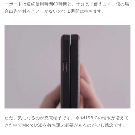
ーボードは連続使用時間60時間と、十分長く使えます。僕の場
合出先で触ることしかないので１週間は持ちます。
ただ、気になるのが充電端子です。今やUSB Cの端末が増えて
きた中でMicroUSBを持ち運ぶ必要があるのが少し残念です。