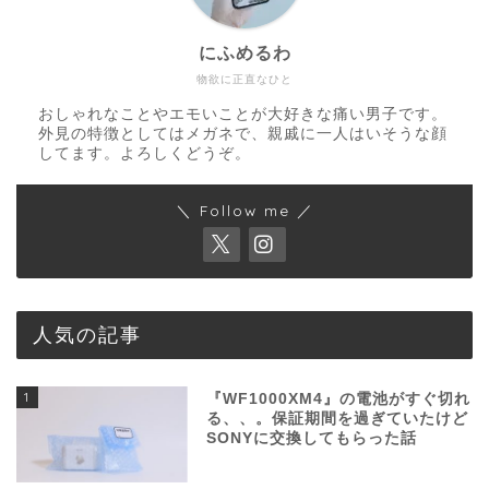
にふめるわ
物欲に正直なひと
おしゃれなことやエモいことが大好きな痛い男子です。
外見の特徴としてはメガネで、親戚に一人はいそうな顔
してます。よろしくどうぞ。
＼ Follow me ／
人気の記事
1
『WF1000XM4』の電池がすぐ切れ
る、、。保証期間を過ぎていたけど
SONYに交換してもらった話