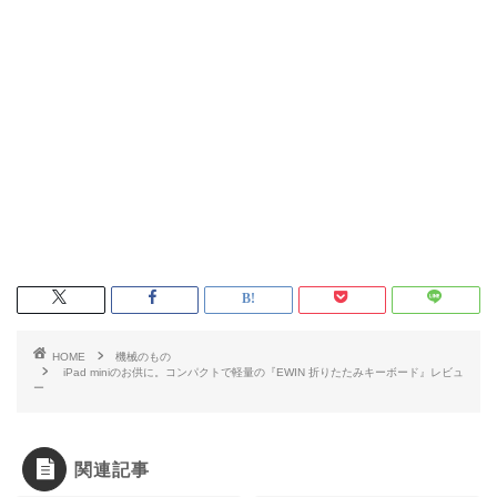
HOME
機械のもの
iPad miniのお供に。コンパクトで軽量の『EWIN 折りたたみキーボード』レビュ
ー
関連記事