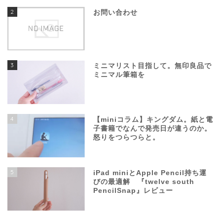
2
お問い合わせ
3
ミニマリスト目指して。無印良品で
ミニマル筆箱を
4
【miniコラム】キングダム。紙と電
子書籍でなんで発売日が違うのか。
怒りをつらつらと。
5
iPad miniとApple Pencil持ち運
びの最適解 『twelve south
PencilSnap』レビュー