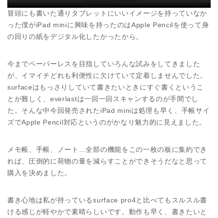
冒頭にも書いた通りタブレットにいいイメージを持っていなか
った僕がiPad miniに興味を持ったのはApple Pencilを使って身
の回りの紙をデジタル化したかったから。
今までペーパーレスを目指していろんな試みをしてきました
が、イマイチどれも利便性に欠けていて定着しませんでした。
surfaceはもっさりしていて書きたいときにすぐ書くというこ
とが難しく、everlastは一回一回スキャンするのが手間でし
た。そんな中今回発売されたiPad miniは処理も早く、手帳サイ
ズでApple Pencil対応というのがかなり魅力的に見えました。
メモ帳、手帳、ノート…全部の機能をこの一枚の板に集約でき
れば、圧倒的に荷物の量を減らすことができそうだなと思って
購入を決めました。
書き心地は私が持っているsurface pro4と比べてもスルスル書
ける感じが軽やかで素晴らしいです。動作も早く、書きたいと