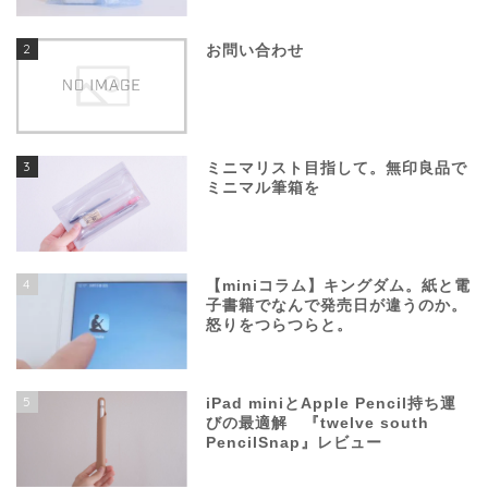
2
お問い合わせ
3
ミニマリスト目指して。無印良品で
ミニマル筆箱を
4
【miniコラム】キングダム。紙と電
子書籍でなんで発売日が違うのか。
怒りをつらつらと。
5
iPad miniとApple Pencil持ち運
びの最適解 『twelve south
PencilSnap』レビュー