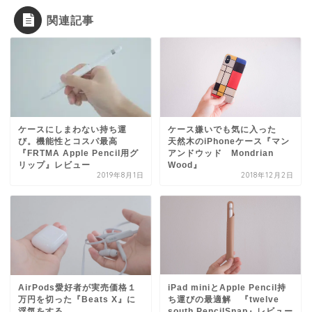
関連記事
ケースにしまわない持ち運
ケース嫌いでも気に入った
び。機能性とコスパ最高
天然木のiPhoneケース『マン
『FRTMA Apple Pencil用グ
アンドウッド Mondrian
リップ』レビュー
Wood』
2019年8月1日
2018年12月2日
AirPods愛好者が実売価格１
iPad miniとApple Pencil持
万円を切った『Beats X』に
ち運びの最適解 『twelve
浮気をする
south PencilSnap』レビュー