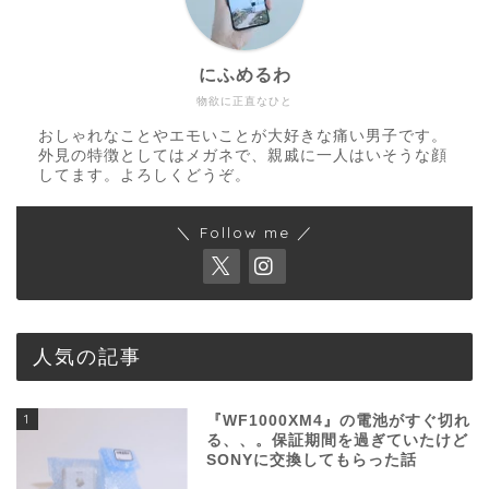
にふめるわ
物欲に正直なひと
おしゃれなことやエモいことが大好きな痛い男子です。
外見の特徴としてはメガネで、親戚に一人はいそうな顔
してます。よろしくどうぞ。
＼ Follow me ／
人気の記事
1
『WF1000XM4』の電池がすぐ切れ
る、、。保証期間を過ぎていたけど
SONYに交換してもらった話